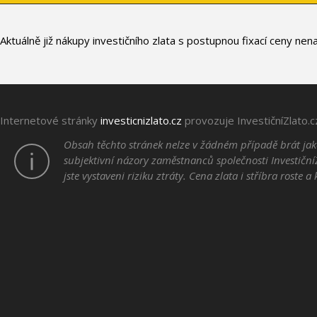
Aktuálně již nákupy investičního zlata s postupnou fixací ceny ne
Internetové stránky
investicnizlato.cz
provozuje InvestičníZlato.cz
Obsah těchto stránek nelze v žádném případě brát jako
subjektivní názory zaměstnanců společnosti InvestičníZ
jste vystaveni riziku ztráty. Cena zlata i stříbra roste a