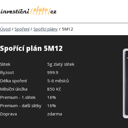
Úvod
/
Spoření
/
Spořící plány
/ 5M12
Spořící plán 5M12
Slitek
5g zlatý slitek
Ryzost
999.9
Délka spoření
5-6 měsíců
Měsíční úložka
850 Kč
Premium - 1.slitek
16%
Premium - další slitky
16%
Doprava
zdarma